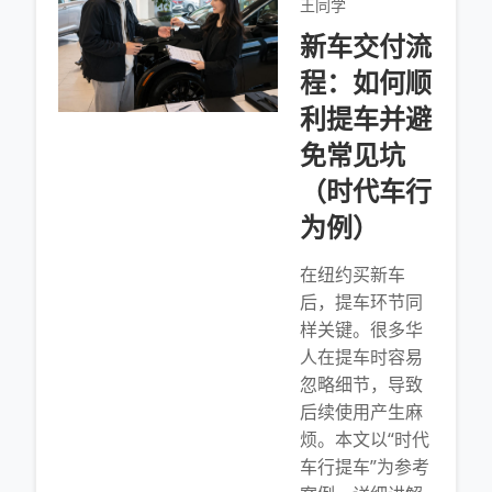
王同学
新车交付流
程：如何顺
利提车并避
免常见坑
（时代车行
为例）
在纽约买新车
后，提车环节同
样关键。很多华
人在提车时容易
忽略细节，导致
后续使用产生麻
烦。本文以“时代
车行提车”为参考