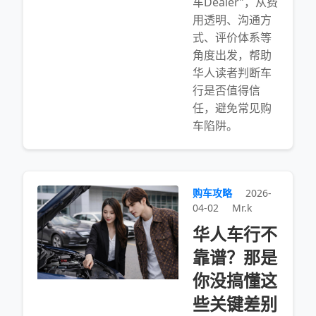
车Dealer”，从费
用透明、沟通方
式、评价体系等
角度出发，帮助
华人读者判断车
行是否值得信
任，避免常见购
车陷阱。
购车攻略
2026-
04-02
Mr.k
华人车行不
靠谱？那是
你没搞懂这
些关键差别