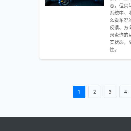
态，但实
系统中。
么看车况
反馈、方
录查询的
实状态，
性。
1
2
3
4