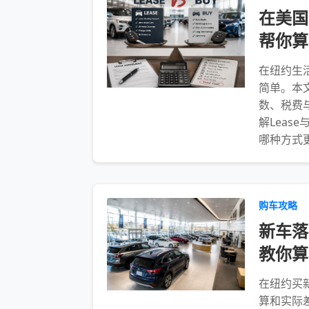
在美国
帮你算
在纽约生
简单。本
数、税费
解Lea
哪种方式
购车攻略
新车落
教你算
在纽约买
算和实际