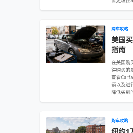
者更理性
购车攻略
美国买
指南
在美国购
得购买的
查看Car
辆以及进
降低买到
购车攻略
纽约1