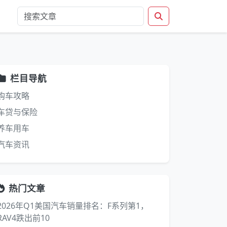
栏目导航
购车攻略
车贷与保险
养车用车
汽车资讯
热门文章
2026年Q1美国汽车销量排名：F系列第1，
RAV4跌出前10