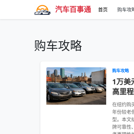
汽车百事通
首页
购车攻
购车攻略
购车攻略
1万美
高里程
在纽约购
年份较老
型。本文
牌可靠性