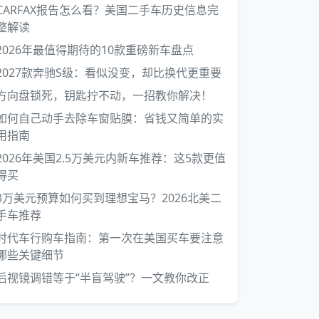
CARFAX报告怎么看？美国二手车历史信息完
整解读
2026年最值得期待的10款重磅新车盘点
2027款奔驰S级：看似没变，却比换代更重要
方向盘锁死，钥匙拧不动，一招教你解决！
如何自己动手去除车窗贴膜：省钱又简单的实
用指南
2026年美国2.5万美元内新车推荐：这5款更值
得买
3万美元预算如何买到理想宝马？2026北美二
手车推荐
时代车行购车指南：第一次在美国买车要注意
哪些关键细节
后视镜调错等于“半盲驾驶”？一文教你改正