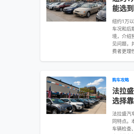
能选到
纽约1万
车况和后
境，介绍
见问题，
费者更理
购车攻略
法拉盛
选择靠
法拉盛汽
同特点。
车辆检查