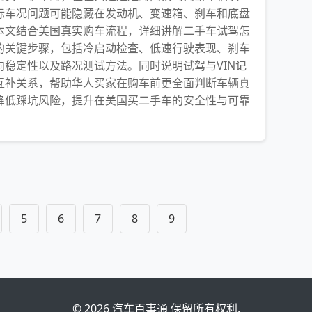
际车况问题可能隐藏在发动机、变速箱、刹车和底盘
本文结合美国真实购车流程，详细讲解二手车试驾怎
的关键步骤，包括冷启动检查、低速行驶表现、刹车
向稳定性以及路况测试方法。同时说明试驾与VIN记
互补关系，帮助华人买家在购车前更全面判断车辆真
降低踩坑风险，提升在美国买二手车的安全性与可靠
5
6
7
8
9
© 2026 汽车百事通 保留所有权利.