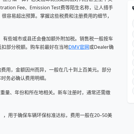
istration Fee、Emission Test费等陌生名称，让人措手
，很容易超出预算。掌握这些税费和注册费用的细节，
率不同，有些城市或县还会叠加额外附加税。销售税一般按车
价可抵扣部分税额。购车前最好在当地
DMV官网
或Dealer确
须缴纳的费用，金额因州而异，一般在几十到上百美元。部分
，购车时务必确认费用明细。
通常与车辆重量、年份和所在地相关。新车注册时，通常还需缴
放检测费），用于确保车辆环保标准达标，费用一般在20–50美