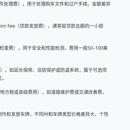
 Fee（文件处理费），用于处理购车文件和过户手续。金额差异
。
ation Fee（贷款发放费），通常是贷款总额的一小部
ee（车辆检查费），用于安全和性能检测，费用一般50–100美
（附加服务费），如延长保修、涂层保护或防盗系统，属于可选项
可。
ty Fees（地方税或县级费用），如道路维护费或交通改善费，
费），用于制作和发放车牌，不同州和车牌类型价格差异大，个性