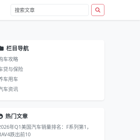
栏目导航
购车攻略
车贷与保险
养车用车
汽车资讯
热门文章
2026年Q1美国汽车销量排名：F系列第1，
RAV4跌出前10