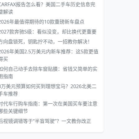
CARFAX报告怎么看？美国二手车历史信息完
整解读
2026年最值得期待的10款重磅新车盘点
2027款奔驰S级：看似没变，却比换代更重要
方向盘锁死，钥匙拧不动，一招教你解决！
2026年美国2.5万美元内新车推荐：这5款更值
得买
如何自己动手去除车窗贴膜：省钱又简单的实
用指南
3万美元预算如何买到理想宝马？2026北美二
手车推荐
时代车行购车指南：第一次在美国买车要注意
哪些关键细节
后视镜调错等于“半盲驾驶”？一文教你改正