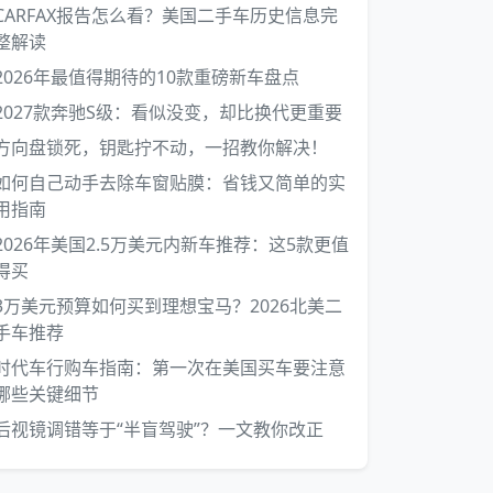
CARFAX报告怎么看？美国二手车历史信息完
整解读
2026年最值得期待的10款重磅新车盘点
2027款奔驰S级：看似没变，却比换代更重要
方向盘锁死，钥匙拧不动，一招教你解决！
如何自己动手去除车窗贴膜：省钱又简单的实
用指南
2026年美国2.5万美元内新车推荐：这5款更值
得买
3万美元预算如何买到理想宝马？2026北美二
手车推荐
时代车行购车指南：第一次在美国买车要注意
哪些关键细节
后视镜调错等于“半盲驾驶”？一文教你改正