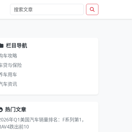
栏目导航
购车攻略
车贷与保险
养车用车
汽车资讯
热门文章
2026年Q1美国汽车销量排名：F系列第1，
RAV4跌出前10