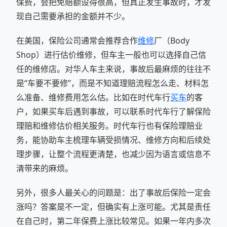
保费，会把免赔额设得很高，但真正发生事故时，才发
现自己需要承担的金额并不少。
在美国，保险公司通常会推荐合作
维修
厂（Body
Shop）进行估价维修，但车主一般也可以选择自己信
任的维修店。对华人车主来说，事故后最麻烦的往往不
是“车要不要修”，而是不知道理赔流程怎么走、材料怎
么准备、维修费用怎么估。比如在时代车行
买车
的客
户，如果买车后遇到事故，可以联系时代车行了解保险
理赔和维修估价相关服务。时代车行也有保险理赔业
务，能协助车主梳理车辆受损情况、维修方向和后续处
理步骤，让整个流程更清楚，也减少因为语言或信息不
清带来的麻烦。
另外，很多人最关心的问题是：出了事故后保险一定会
涨吗？答案是不一定，但确实有上涨可能。尤其是责任
在自己时，第二年保费上涨比较常见。如果一年内多次