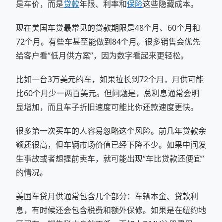
是车价，而是
贷款
年限、利率和
保险
这些隐藏成本。
现在美国车贷最常见的贷款期限是48个月、60个月和
72个月。有些车甚至能做到84个月。很多销售会优先
给客户看“低月供方案”，因为数字看起来更轻松。
比如一台3万美元的车，如果拉长到72个月，月供可能
比60个月少一两百美元。但问题是，总利息通常会明
显增加，而且车子折旧速度可能比你还款速度更快。
很多第一次买车的人容易忽略这个风险。前几年贷款余
额还很高，但车辆市场价值已经下降不少。如果中间发
生事故或者想提前卖车，就可能出现“车比贷款还便宜”
的情况。
美国车贷月供通常包含几个部分：车辆本金、贷款利
息，有时候还会包含税费和额外保修。如果是在纽约地