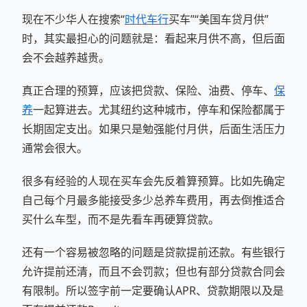
现在不少华人在搜索“
时代车行
买车”“美国车贷月供”
时，其实最担心的问题就是：看起来月供不高，但后面
会不会越养越贵。
真正合理的预算，应该把贷款、保险、油费、停车、
保
养
一起算进去。尤其纽约这种城市，停车和保险都属于
长期固定支出。如果只是勉强能付月供，后面生活压力
通常会很大。
很多有经验的人现在买车会先反着算预算。比如先确定
自己每个月最多能接受多少总养车费用，再去倒推适合
买什么车型，而不是先看车再硬算贷款。
还有一个容易被忽略的问题是贷款提前还款。有些银行
允许提前还清，而且不会罚款；但也有部分贷款合同会
有限制。所以签字前一定要确认APR、贷款期限以及是