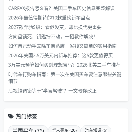
CARFAX报告怎么看？美国二手车历史信息完整解读
2026年最值得期待的10款重磅新车盘点
2027款奔驰S级：看似没变，却比换代更重要
方向盘锁死，钥匙拧不动，一招教你解决！
如何自己动手去除车窗贴膜：省钱又简单的实用指南
2026年美国2.5万美元内新车推荐：这5款更值得买
3万美元预算如何买到理想宝马？2026北美二手车推荐
时代车行购车指南：第一次在美国买车要注意哪些关键
细节
后视镜调错等于“半盲驾驶”？一文教你改正
热门标签
美国买车 (76)
华人买车 (20)
汽车知识 (6)