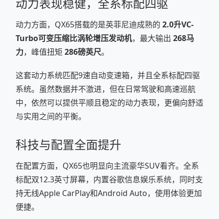
动力表现稳健，全系标配四驱
动力方面，QX65搭载的是英菲尼迪成熟的
2.0升VC-
Turbo可变压缩比涡轮增压发动机
，最大输出
268马
力
，峰值扭矩
286磅英尺
。
这套动力系统匹配9速自动变速箱，并且全系标配四驱
系统。虽然数据并不激进，但在日常驾驶和高速巡航
中，依然可以提供平顺且稳定的动力表现，更偏向舒适
与实用之间的平衡。
科技与配置全面提升
在配置方面，QX65也明显向主流豪华SUV看齐。全系
标配双12.3英寸屏幕，内置谷歌信息娱乐系统，同时支
持无线Apple CarPlay和Android Auto，使用体验更加
便捷。