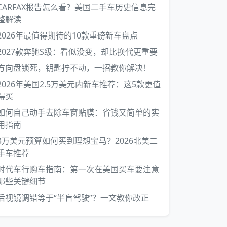
CARFAX报告怎么看？美国二手车历史信息完
整解读
2026年最值得期待的10款重磅新车盘点
2027款奔驰S级：看似没变，却比换代更重要
方向盘锁死，钥匙拧不动，一招教你解决！
2026年美国2.5万美元内新车推荐：这5款更值
得买
如何自己动手去除车窗贴膜：省钱又简单的实
用指南
3万美元预算如何买到理想宝马？2026北美二
手车推荐
时代车行购车指南：第一次在美国买车要注意
哪些关键细节
后视镜调错等于“半盲驾驶”？一文教你改正