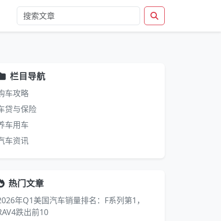
栏目导航
购车攻略
车贷与保险
养车用车
汽车资讯
热门文章
2026年Q1美国汽车销量排名：F系列第1，
RAV4跌出前10