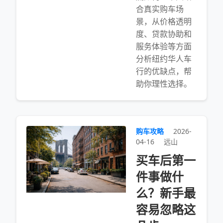
合真实购车场
景，从价格透明
度、贷款协助和
服务体验等方面
分析纽约华人车
行的优缺点，帮
助你理性选择。
购车攻略
2026-
04-16
远山
买车后第一
件事做什
么？新手最
容易忽略这