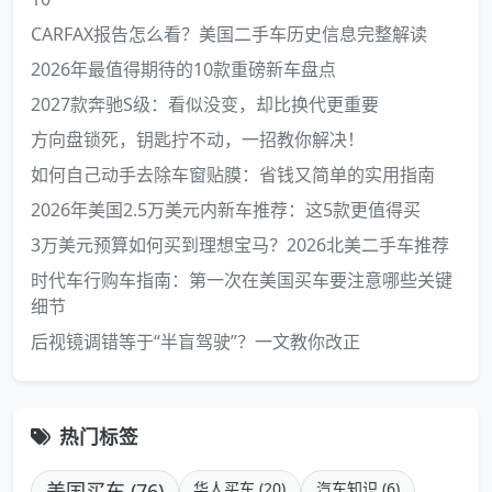
CARFAX报告怎么看？美国二手车历史信息完整解读
2026年最值得期待的10款重磅新车盘点
2027款奔驰S级：看似没变，却比换代更重要
方向盘锁死，钥匙拧不动，一招教你解决！
如何自己动手去除车窗贴膜：省钱又简单的实用指南
2026年美国2.5万美元内新车推荐：这5款更值得买
3万美元预算如何买到理想宝马？2026北美二手车推荐
时代车行购车指南：第一次在美国买车要注意哪些关键
细节
后视镜调错等于“半盲驾驶”？一文教你改正
热门标签
美国买车 (76)
华人买车 (20)
汽车知识 (6)