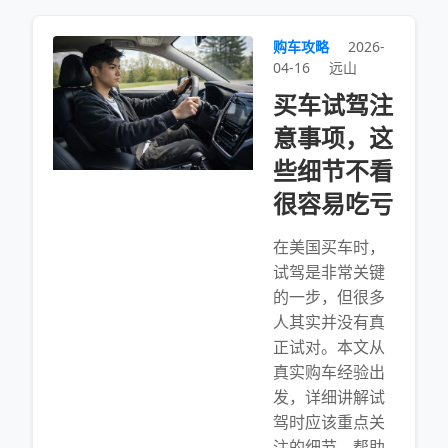
购车攻略
2026-
04-16
远山
买车试驾注
意事项，这
些细节不看
很容易吃亏
在美国买车时，
试驾是非常关键
的一步，但很多
人其实并没有真
正试对。本文从
真实购车经验出
发，详细讲解试
驾时应该重点关
注的细节，帮助