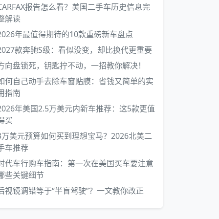
CARFAX报告怎么看？美国二手车历史信息完
整解读
2026年最值得期待的10款重磅新车盘点
2027款奔驰S级：看似没变，却比换代更重要
方向盘锁死，钥匙拧不动，一招教你解决！
如何自己动手去除车窗贴膜：省钱又简单的实
用指南
2026年美国2.5万美元内新车推荐：这5款更值
得买
3万美元预算如何买到理想宝马？2026北美二
手车推荐
时代车行购车指南：第一次在美国买车要注意
哪些关键细节
后视镜调错等于“半盲驾驶”？一文教你改正