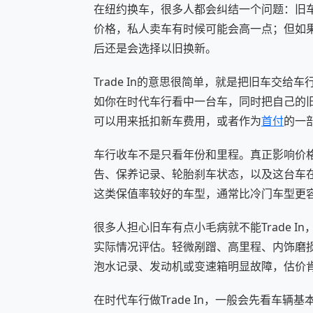
在纽约换车，很多人都会纠结一个问题：旧车是
价格，私人卖车有时候可能会高一点；但如
后还是会选择以旧换新。
Trade In的意思很简单，就是把旧车交给
如你在时代车行看中一台车，同时把自己的旧
可以用来抵扣新车费用，或者作为
首付
的一
车行收车不是只看年份和里程。真正影响价
告、保养记录、轮胎刹车状态，以及这台车在纽约
这类保值率较好的车型，通常比冷门车型更
很多人担心旧车有点小毛病就不能Trade 
实际情况评估。轻微剐蹭、高里程、内饰磨
泡水记录、发动机或变速箱明显故障，估价
在时代车行做Trade In，一般会先看车辆基