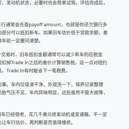
灯、发动机状态，必要时也会简单试驾。评估完成后，
行通常会先查payoff amount，也就是你还欠银行多
的部分可以抵扣新车。如果旧车估价低于贷款余额，差
换车前一定要问清楚。
ealer交易时，旧车抵扣金额通常可以减少新车的应税金
掉Trade In之后的差价计算销售税。这一点对纽约
Trade In有时能省下一笔税费。
的事。车内垃圾清干净，外观洗一下，保养记录整理
轮胎气压不足、车内异味明显，这些虽然不是大故障，
。比如车已经很老，花几千美元修发动机或变速箱，不一定
先让车行估价，再判断是否值得维修。