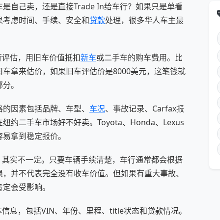
自己卖，还是直接Trade In给车行？如果只是单看
果考虑时间、手续、安全和
贷款
处理，很多华人车主最
车行评估，用旧车价值抵扣
新车
或二手车的购车费用。比
车拿来估价，如果旧车评估价是8000美元，这笔钱就
部分。
格的因素包括品牌、车型、
车况
、事故记录、Carfax报
二手车市场好不好卖。Toyota、Honda、Lexus
容易拿到稳定报价。
In，其实不一定。只要车辆手续清楚，车行通常都会根据
损，并不代表完全没有收车价值。但如果有重大事故、
肯定会受影响。
本信息，包括VIN、年份、里程、title状态和贷款情况。