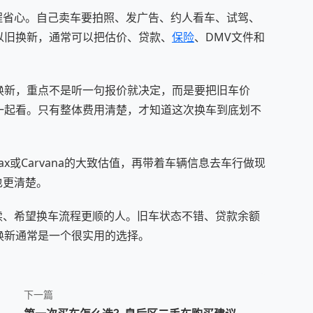
是流程省心。自己卖车要拍照、发广告、约人看车、试驾、
以旧换新，通常可以把估价、贷款、
保险
、DMV文件和
换新，重点不是听一句报价就决定，而是要把旧车价
一起看。只有整体费用清楚，才知道这次换车到底划不
ax或Carvana的大致估值，再带着车辆信息去车行做现
也更清楚。
跑手续、希望换车流程更顺的人。旧车状态不错、贷款余额
换新通常是一个很实用的选择。
下一篇