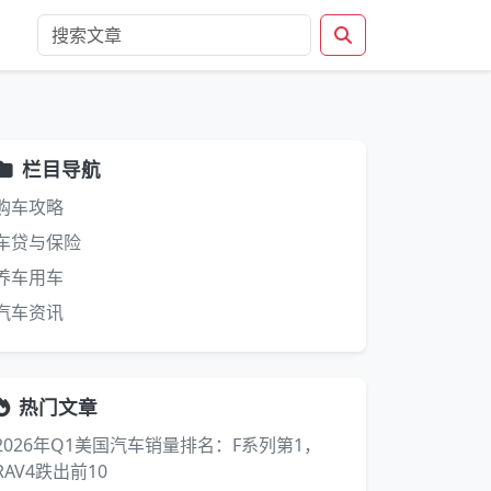
栏目导航
购车攻略
车贷与保险
养车用车
汽车资讯
热门文章
2026年Q1美国汽车销量排名：F系列第1，
RAV4跌出前10