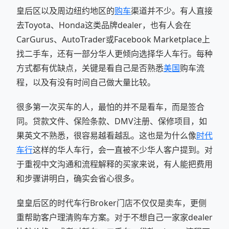
皇后区以及周边纽约地区的
购车
渠道并不少。有人直接
去Toyota、Honda这类品牌dealer，也有人会在
CarGurus、AutoTrader或Facebook Marketplace上
找二手车，还有一部分华人更倾向选择华人车行。每种
方式都有优缺点，关键是看自己是否熟悉
美国
购车流
程，以及有没有时间自己做大量比较。
很多第一次买车的人，最怕的并不是看车，而是签合
同。贷款文件、保险条款、DMV注册、保修项目，如
果英文不熟悉，很容易越看越乱。这也是为什么像
时代
车行
这样的华人车行，会一直被不少华人客户提到。对
于重视中文沟通和流程解释的买家来说，有人能把费用
和步骤讲明白，确实会省心很多。
皇皇后区的时代车行Broker门店不仅仅是卖车，更侧
重帮助客户理清购车方案。对于不想自己一家家dealer