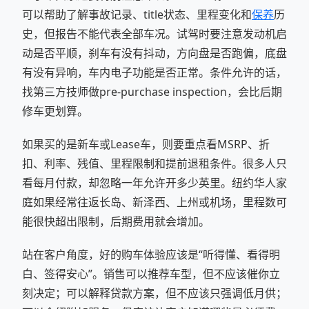
可以帮助了解事故记录、title状态、里程变化和
保养
历
史，但报告不能代表全部车况。试驾时要注意发动机启
动是否平顺，刹车有没有抖动，方向盘是否跑偏，底盘
有没有异响，车内电子功能是否正常。条件允许的话，
找第三方技师做pre-purchase inspection，会比后期
修车更划算。
如果买的是新车或Lease车，则要重点看MSRP、折
扣、利率、残值、里程限制和提前退租条件。很多人只
看每月付款，却忽略一年允许开多少英里。纽约华人家
庭如果经常往返长岛、新泽西、上州或机场，里程数可
能很快超出限制，后期费用就会增加。
站在客户角度，好的购车体验应该是“听得懂、看得明
白、签得安心”。销售可以推荐车型，但不应该催你立
刻决定；可以解释贷款方案，但不应该只强调低月供；