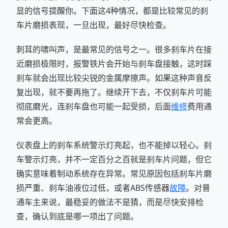
显的信号提醒你。下面这4种情况，都是比较常见的刹
车片磨损表现，一旦出现，最好尽快检查。
刺耳的啸叫声，是最常见的信号之一。很多刹车片在接
近磨损极限时，报警铁片会开始与刹车盘接触，这时踩
刹车就会出现比较尖锐的金属摩擦声。如果这种声音反
复出现，就不要再拖了。继续开下去，不仅刹车片可能
彻底磨光，连刹车盘也可能一起受损，后面
维修
费用通
常会更高。
仪表盘上的刹车系统警示灯亮起，也不能掉以轻心。刹
车警示灯亮，并不一定百分之百就是刹车片问题，但它
确实意味着制动系统存在异常。常见原因包括刹车片磨
损严重、刹车油液位过低，或者ABS传感器
故障
。对普
通车主来说，最稳妥的做法不是猜，而是尽快安排检
查，确认到底是哪一项出了问题。