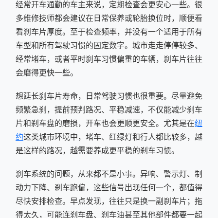
经常开车通勤的车主来说，定期检查会更安心一些。很
多维修技师都会建议在日常保养或轮胎换位时，顺便看
看刹车片厚度。至于检查频率，并没有一个适用于所有
车型和所有驾驶习惯的固定数字。城市走走停停较多、
经常堵车，或者平时刹车习惯偏重的车辆，刹车片往往
会磨得更快一些。
想延长刹车片寿命，日常驾驶习惯也很重要。尽量避免
频繁急刹，提前预判路况、平稳减速，不仅能减少刹车
片和刹车盘的磨损，开车也会更顺更安全。尤其是在
纽
约
这类城市环境中，堵车、红绿灯和行人都比较多，越
是这样的路况，越需要养成更平稳的刹车习惯。
刹车系统的问题，从来都不是小事。异响、警示灯、制
动力下降、刹车跑偏，这些信号出现任何一个，都值得
尽快安排检查。早点发现，往往只是换一副刹车片；拖
得太久，可能连刹车盘、刹车油甚至其他部件都要一起